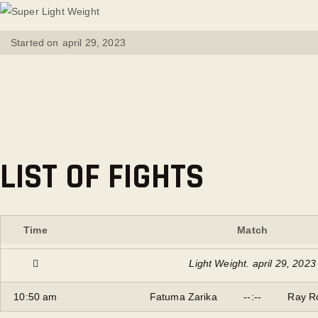
Started on
april 29, 2023
LIST OF FIGHTS
Time
Match
Light Weight. april 29, 2023
10:50 am
Fatuma Zarika
--:--
Ray R