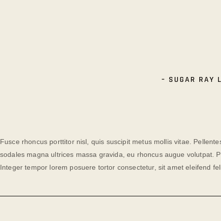
BOXING IS THE ULTIMATE CHA
THAT CAN COMPARE TO TES
YOU DO EVERY TIME YOU
– SUGAR RAY 
Fusce rhoncus porttitor nisl, quis suscipit metus mollis vitae. Pelle
sodales magna ultrices massa gravida, eu rhoncus augue volutpat. Pra
Integer tempor lorem posuere tortor consectetur, sit amet eleifend feli