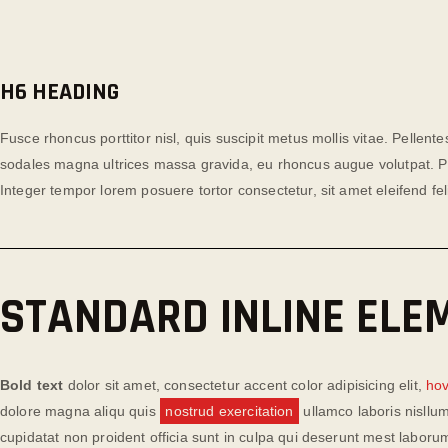
H6 HEADING
Fusce rhoncus porttitor nisl, quis suscipit metus mollis vitae. Pelle
sodales magna ultrices massa gravida, eu rhoncus augue volutpat. Pra
Integer tempor lorem posuere tortor consectetur, sit amet eleifend feli
STANDARD INLINE ELE
Bold text
dolor sit amet, consectetur accent color adipisicing elit,
hov
dolore magna aliqu quis
nostrud exercitation
ullamco laboris nisllum
cupidatat non proident officia sunt in culpa qui deserunt mest laboru