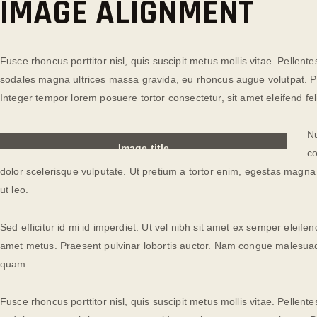
IMAGE ALIGNMENT
Fusce rhoncus porttitor nisl, quis suscipit metus mollis vitae. Pelle
sodales magna ultrices massa gravida, eu rhoncus augue volutpat. Pra
Integer tempor lorem posuere tortor consectetur, sit amet eleifend feli
Nu
Image title
co
dolor scelerisque vulputate. Ut pretium a tortor enim, egestas magna l
ut leo.
Sed efficitur id mi id imperdiet. Ut vel nibh sit amet ex semper eleifen
amet metus. Praesent pulvinar lobortis auctor. Nam congue malesuada
quam.
Fusce rhoncus porttitor nisl, quis suscipit metus mollis vitae. Pelle