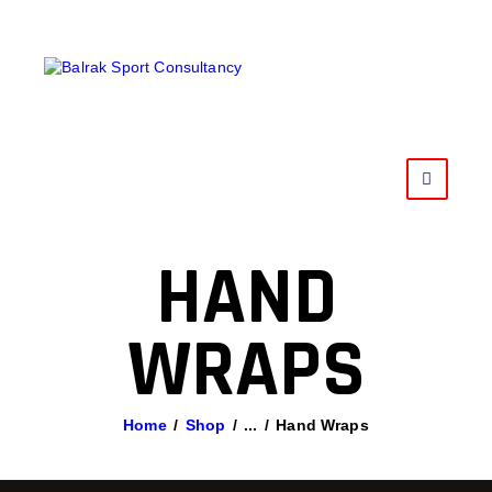
HOME
AANBOD
ROOSTER
PRIJZEN
TRAINERS
HAND
NIEUWS
WRAPS
INSCHRIJFFORMULIER
CONTACT
Home
Shop
...
Hand Wraps