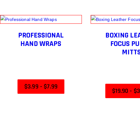
PROFESSIONAL
BOXING LE
HAND WRAPS
FOCUS P
MITT
$
3
.
99
-
$
7
.
99
$
19
.
90
-
$