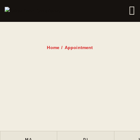
HOME
AANBOD
APPOINTMENT
ROOSTER
Home
Appointment
PRIJZEN
TRAINERS
NIEUWS
INSCHRIJFFORMULIER
CONTACT
MA
DI